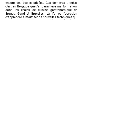
encore des écoles privées. Ces dernières années,
c’est en Belgique que j'ai parachevé ma formation,
dans les écoles de cuisine gastronomique de
Bruges, Gand et Bruxelles. Là, j’ai eu l'occasion
d'apprendre à maîtriser de nouvelles techniques qui
ne font pas partie de mes traditions. Grâce à ces
expériences, j'ai pu ajouter une touche de modernité
aux plats traditionnels coréens.
CHOIRIGINE, est la fusion entre mon nom de famille,
mes racines et mon histoire. Tout ce qui m’a donné
l’envie de vous transmettre ma passion ainsi que
les saveurs riches et authentiques de la Corée du
Sud.
+32 479 402 258
info@choirigine.be
© 2021 by CHO
i
RIGINE