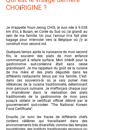
CHO
i
RIGINE ?
Je m'appelle Youn-Jeong CHOI, je suis née à 9.038
km d’ici, à Busan, en Corée du Sud où j'ai grandi au
sein de ma famille. Un jour, l'amour m’a fait plier
bagage pour m'envoler vers la Belgique où j’y ai
construit mon second nid.
Quelques temps après la naissance de mon second
fils, le souvenir des plats de mon enfance
commençait à refaire surface. Mon intérêt pour la
gastronomie sud-coréenne était sans cesse
grandissant. Je me rappelais du goût de la cuisine
de ma mère et des plats dégustés dans les
différents restaurants tenus par ma famille. C'est
dans ces souvenirs-là où je vais puiser mes
références de la cuisine traditionnelle, déterminant
mon parcours culinaire. Je m'efforçais chaque jour
à m'améliorer dans la réalisation des plats
traditionnels de la gastronomie de mon pays
jusqu'à obtenir le certificat officiel délivré par le
gouvernement sud-coréen “The National Korean
Food Certificate”.
Ensuite, j'ai suivi les traces de différents chefs
coréens célèbres qui travaillaient dans des
environnements très diversifiés comme des temples
bouddhistes, des instituts traditionnels reconnus ou