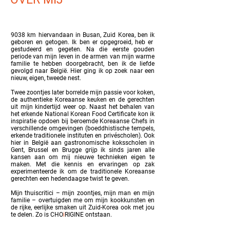
9038 km hiervandaan in Busan, Zuid Korea, ben ik
geboren en getogen. Ik ben er opgegroeid, heb er
gestudeerd en gegeten. Na die eerste gouden
periode van mijn leven in de armen van mijn warme
familie te hebben doorgebracht, ben ik de liefde
gevolgd naar België. Hier ging ik op zoek naar een
nieuw, eigen, tweede nest.
Twee zoontjes later borrelde mijn passie voor koken,
de authentieke Koreaanse keuken en de gerechten
uit mijn kindertijd weer op. Naast het behalen van
het erkende National Korean Food Certificate kon ik
inspiratie opdoen bij beroemde Koreaanse Chefs in
verschillende omgevingen (boeddhistische tempels,
erkende traditionele instituten en privéscholen). Ook
hier in België aan gastronomische koksscholen in
Gent, Brussel en Brugge grijp ik sinds jaren alle
kansen aan om mij nieuwe technieken eigen te
maken. Met die kennis en ervaringen op zak
experimenteerde ik om de traditionele Koreaanse
gerechten een hedendaagse twist te geven.
Mijn thuiscritici – mijn zoontjes, mijn man en mijn
familie – overtuigden me om mijn kookkunsten en
de rijke, eerlijke smaken uit Zuid-Korea ook met jou
te delen. Zo is CHO
i
RIGINE ontstaan.