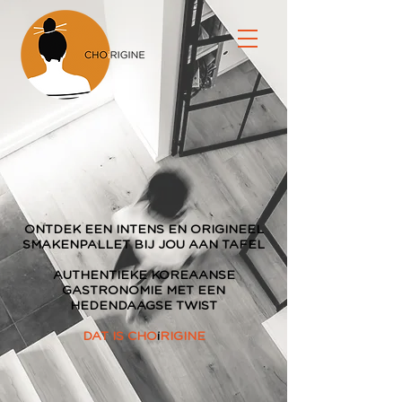
ONTDEK EEN INTENS EN ORIGINEEL
SMAKENPALLET BIJ JOU AAN TAFEL
AUTHENTIEKE KOREAANSE
GASTRONOMIE MET EEN
HEDENDAAGSE TWIST
DAT IS
CHO
i
RIGINE